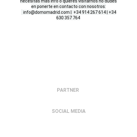
necesitas más info o quieres visitarnos no dudes
en ponerte en contacto con nosotros:
info@domomadrid.com | +34 914 267 614 | +34
630 357 764
DOMO 37M, DOMO 37M, DOMO EN PUERTO
BANUS, EL DOMO MAS GRANDE DE
EUROPA, DOMO MADRID, PROYECCIÓN
INMERSIVA E INTERACTIVA FULLDOME,
PROYECCIÓN 360, SONIDO 3D, ESPACIO
PARA EVENTOS, DOMO EVENTOS, DOMOS
360 MADRID, GEODOME, MEW MEDIA
PARTNER
SOCIAL MEDIA