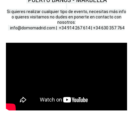
PUERTO BANÚS - MARBELLA
Si quieres realizar cualquier tipo de evento, necesitas más info
o quieres visitarnos no dudes en ponerte en contacto con
nosotros:
info@domomadrid.com | +34 914 267 614 | +34 630 357 764
DOMO 37M, DOMO 37M, DOMO EN PUERTO BANUS,
EL DOMO MAS GRANDE DE EUROPA, DOMO