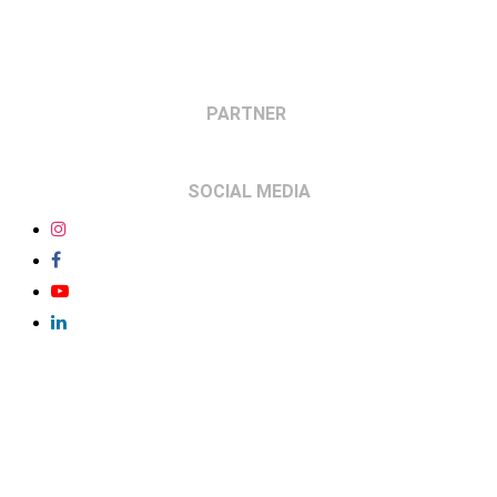
MADRID, PROYECCIÓN INMERSIVA E INTERACTIVA
FULLDOME, PROYECCIÓN 360, SONIDO 3D, ESPACIO
PARA EVENTOS, DOMO EVENTOS, DOMOS 360
MADRID, GEODOME, MEW MEDIA
PARTNER
SOCIAL MEDIA